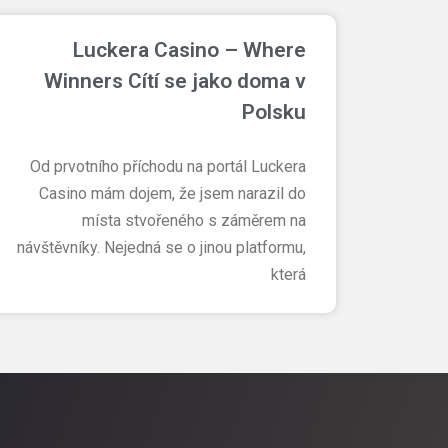
Luckera Casino – Where
Winners Cítí se jako doma v
Polsku
Od prvotního příchodu na portál Luckera
Casino mám dojem, že jsem narazil do
místa stvořeného s záměrem na
návštěvníky. Nejedná se o jinou platformu,
která