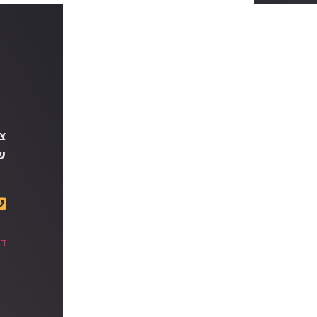
צ
ש
דנ