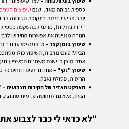
שיפוץ בעלות נוחה
–
לצד שיפוצים הדור
כספית גבוהה מאד, ישנם
שיפוצים קטנים
יותר. צביעת דירות בתקופת הקורונה לדוג
דירות גדולות), מותנית בהשקעה כספית צ
הנוחה מנגישה את אפשרות החידוש לרבים
שיפוץ בזמן קצר
–
אז כמה ימי עבודה נד
הבית? פעמים רבות, השיפוץ כולו מסתכם 
אחד. מובן כי ישנם משתנים המשפיעים על
שיפוץ "נקי"
–
אתם נרתעים ודוחים כל ס
הריסות, פסולת ואבק.
האפקט האדיר של הקירות הצבועים
–
"ע
הבית, אלא גם לתחושה פנימית טובה. קירו
"לא כדאי לי כבר לצבוע את