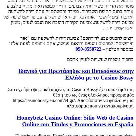
כל בעל נכס חותם עם דייריו על הסכם שכירות אחר. נהוג כי בעל הנכס
מוסר את הדירה כשקירותיה צבועים. הדייר לעומת זאת, מתחייב לצבוע
אותה בתום תקופת השכירות. במידה ורכשתם זה עתה דירה להשקעה
ואתם רוצים להשכיר אותה בקרוב, ראוי שתשקיעו עם פרויקט שיפוץ של
צביעת דירה להשקעה. צביעת הקירות הופכת את הנכס לנעים, מזמין
ואטרקטיבי יותר.
רוצים להכניס צבע לדירתכם? צביעת דירות להשקעה עם "אור
חידושים"! לפרטים נוספים ותיאום פגישה, אתם מוזמנים לפנות אלינו
במספר הטלפון –
050-8558722
כתבות נוספות שעשויות לעניין אתכם
Ιδανικό για Πρωτάρηδες και Βετεράνους στην
Ελλάδα με το Casino Bossy
Στο εγχώριο ψηφιακό καζίνο, το Casino Bossy έχει αποκτήσει τη
θέση του ως ένας ολόκληρος προορισμός
https://casinobossy.eu.com/el-gr/. Αποφάσισαν να φτιάξουν μια
πλατφόρμα που να ανταποκρίνεται
Honeybetz Casino Online: Sitio Web de Casino
Online con Títulos y Promociones en España
El casino online en España cuenta con un nuevo protagonista: