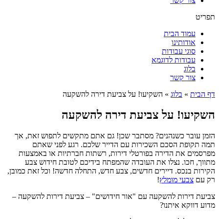
צור קשר
תפריט
עמוד הבית
אודותינו
סוגי עבודות
עבודות לדוגמא
בלוג
צור קשר
דף הבית
»
בלוג
»
השקיעו! על צביעת דירה להשקעה
השקיעו! על צביעת דירה להשקעה
הזמן עובר כשנהנים? מסתבר שכן! גם אתם מתקשים לתפוש זאת, אך
תמה תקופת הסכם השכירות עם הדייר שלכם. רגע לפני שאתם
מפרסמים את הדירה בפורטלי דירות, רשתות חברתיות או באמצעות
מתווך, חכו. נצלו את העובדה שהמפתח בידיכם לטובת חידוש צבע
הקירות בנכס. דיירים חדשים, צבע חדש, התחלה חדשה! וכל זאת כמובן,
רק עם
צבעי מומלץ
!
צביעת דירות להשקעה עם "אור חידושים" – צביעת דירות להשקעה –
מדוע דווקא איתנו?