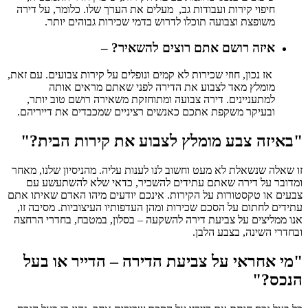
חיפוי קירות ועבודות גב, מעלים את הערך שלו. כלומר, על דירה
משופצת וצבועה תוכלו לדרוש בדמי שכירות גבוהים יותר.
איזה רושם אתם רוצים להשאיר? –
אז נכון, חוזי שכירות לא קמים ונופלים על קירות צבועים. עם זאת,
מומלץ מאד לצבוע את הדירה לפני שאתם מראים אותה
למתעניינים. דירה צבועה ומתוחזקת משאירה רושם טוב יותר,
ובעיקר משקפת אתכם כאנשים רציניים שמכבדים את דייריהם.
"באיזה צבע מומלץ לצבוע את קירות הבית?"
זו שאלה שנשאלת לא מעט וחשוב לנו לענות עליה. מהניסיון שלנו, מאחר
ומדובר על דירה שאתם עתידים להשכיר, כדאי שלא להשתעשע עם
צבעים או טקסטורות על הקירות. אינכם יודעים מיהו האדם שאיתו אתם
עתידים לחתום על הסכם שכירות ומהן העדפותיו העיצוביות. מסיבה זו,
אנו ממליצים על צביעת דירה להשקעה – בסלון, במטבח, בחדרי הרחצה
ובחדרי השינה, בצבע הלבן.
"מי אחראי על צביעת הדירה – הדייר או בעל
הנכס?"