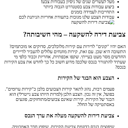
מעל לעשרים שנים של ניסיון בעבודות צבע!
ביצוע עבודות צבע בסטנדרט הגבוה ביותר
התחייבות לעמידה בזמנים
עבודות הצבע שלנו מגובות בתעודת אחריות הניתנת לכם
צביעת דירה להשקעה – מהי חשיבותה?
האם יהיו "קונים" לדירות עם קירות מלוכלכים, סדוקים או מוכתמים?
התשובה היא שכן. עם זאת, קירות מוזנחים עלולים להעביר לדיירים
החדשים מסר מעט בעייתי. שקפו אכפתיות, אחריות וכבוד כלפי מי
שעתיד להתגורר בנכס שלכם! מדוע חשוב כל כך לחדש את צבע הקירות
בנכס?
הצבע הוא הבגד של הקירות
פעמים רבות, נהוג לתאר קירות הצבועים בלבן כ"קירות ערומים".
בפועל, אין זה נכון. הצבע הלבן (למרות היותו צבע נייטרלי) הוא
הבגד של הקירות. קירות שאינם צבועים/מתוחזקים, פוגעים
באסתטיקה של החלל.
צביעת דירות להשקעה מעלה את ערך הנכס
שיפוצים בנכס כדוגמת צביעת הקירות, שיפוץ חדר האמבטיה,