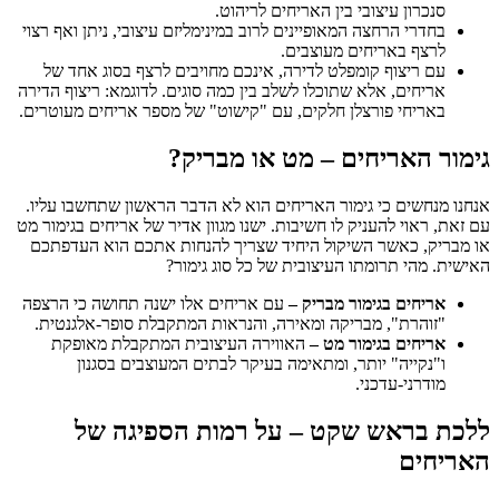
סנכרון עיצובי בין האריחים לריהוט.
בחדרי הרחצה המאופיינים לרוב במינימליזם עיצובי, ניתן ואף רצוי
לרצף באריחים מעוצבים.
עם ריצוף קומפלט לדירה, אינכם מחויבים לרצף בסוג אחד של
אריחים, אלא שתוכלו לשלב בין כמה סוגים. לדוגמא: ריצוף הדירה
באריחי פורצלן חלקים, עם "קישוט" של מספר אריחים מעוטרים.
גימור האריחים – מט או מבריק?
אנחנו מנחשים כי גימור האריחים הוא לא הדבר הראשון שתחשבו עליו.
עם זאת, ראוי להעניק לו חשיבות. ישנו מגוון אדיר של אריחים בגימור מט
או מבריק, כאשר השיקול היחיד שצריך להנחות אתכם הוא העדפתכם
האישית. מהי תרומתו העיצובית של כל סוג גימור?
אריחים בגימור מבריק –
עם אריחים אלו ישנה תחושה כי הרצפה
"זוהרת", מבריקה ומאירה, והנראות המתקבלת סופר-אלגנטית.
אריחים בגימור מט –
האווירה העיצובית המתקבלת מאופקת
ו"נקייה" יותר, ומתאימה בעיקר לבתים המעוצבים בסגנון
מודרני-עדכני.
ללכת בראש שקט – על רמות הספיגה של
האריחים