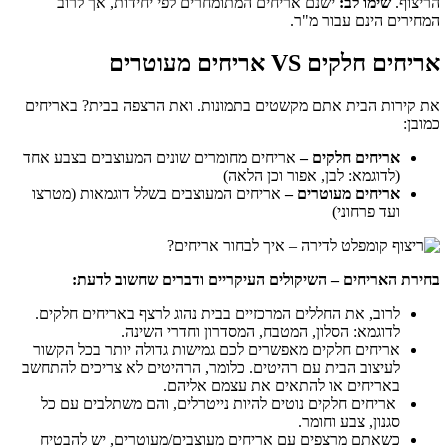
הריצוף.
שימו לב:
ישנם אריחים המתומחרים לפי יחידות, אך לרוב
המחירים הינם עבור מ"ר.
אריחים חלקים VS אריחים מעוטרים
את קירות הבית אתם מקשטים בתמונות. ואת הרצפה בבית? באריחים
כמובן:
אריחים חלקים –
אריחים מחומרים שונים המעוצבים בצבע אחד
(לדוגמא: לבן, אפור וכן הלאה)
אריחים מעוטרים –
אריחים המעוצבים בשלל דוגמאות (מטרצו
ועד פרחוני)
בחירת האריחים – השיקולים העיקריים ודברים שחשוב לדעת:
לרוב, את החללים המרכזיים בבית נהוג לרצף באריחים חלקים.
לדוגמא: הסלון, המטבח, המסדרון וחדרי השינה.
אריחים חלקים מאפשרים לכם גמישות גדולה יותר בכל הקשור
לעיצוב הבית עם רהיטים. כלומר, הרהיטים לא צריכים להתחשב
באריחים או להתאים את עצמם אליהם.
אריחים חלקים נוטים להיות נייטרלים, והם משתלבים עם כל
סגנון, צבע וחומר.
כשאתם מרצפים עם אריחים מעוצבים/מעוטרים, יש להבטיח