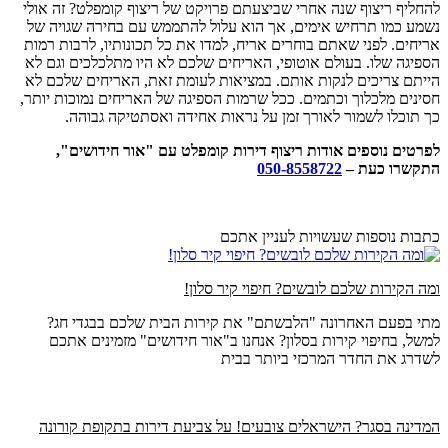
להחליף ריצוף שנה אחרי שביצעתם פרויקט של ריצוף קומפלט? זה אולי
נשמע כמו תרחיש אימים, אך הוא עלול להתממש עם בחירה שגויה של
אריחים. לפני שאתם בוחרים אריח, למדו את כל תכונותיו, לרבות רמות
הספיגה שלו. בעולם אוטופי, האריחים שלכם לא היו מתלכלכים וגם לא
הייתם צריכים לנקות אותם. במציאות לעומת זאת, האריחים שלכם לא
חסינים מלכלוך וכתמים. ככל שרמות הספיגה של האריחים נמוכות יותר,
כך תוכלו לשמור לאורך זמן על נראות אחידה ואסתטיקה גבוהה.
לפרטים נוספים אודות ריצוף דירות קומפלט עם "אור חידושים",
התקשרו כעת –
050-8558722
כתבות נוספות שעשויות לעניין אתכם
ומה הקירות שלכם לובשים? חיפוי קיר סלון!
מתי בפעם האחרונה "הלבשתם" את קירות הבית שלכם בבגדי חג?
למשל, בחיפוי קירות בסלון? אנחנו ב"אור חידושים" מזמינים אתכם
לשדרג את החדר המרכזי ביותר בבית
המדינה בסגר? הישראלים צובעים! על צביעת דירות בתקופת קורונה