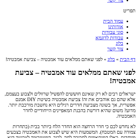
צור קשר
תפריט
עמוד הבית
אודותינו
סוגי עבודות
עבודות לדוגמא
בלוג
צור קשר
דף הבית
»
בלוג
»
לפני שאתם ממלאים עוד אמבטיה – צביעת אמבטיה!
לפני שאתם ממלאים עוד אמבטיה – צביעת
אמבטיה!
ישראלים רבים לא רק שאינם חוששים להפשיל שרוולים ולצבוע בעצמם,
אלא שהם גם אוהבים את זה! צביעת אמבטיה בשיטת DIY אמנם
אפשרית, אך בשונה מצביעת חדרים רגילים היא נחשבת מורכבת יותר.
מדוע? משום שהיא דורשת בהבנת המאפיינים הייחודיים לחדר
האמבטיה.
לא נחדש לכם כי חדר הרחצה הוא החדר הלח ביותר בבית (בתחרות
צמודה עם המטבח). המשמעות היא שיש לצבוע את האמבטיה בצבעים
מיוחדים, כאלו המותאמים לסביבה לחה. לרוב, המוטיבציה לצביעה היא