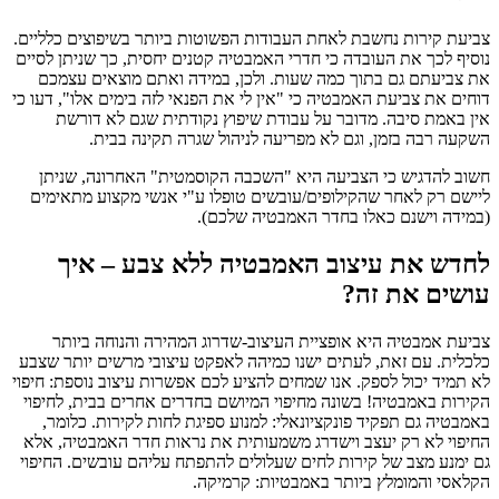
צביעת קירות נחשבת לאחת העבודות הפשוטות ביותר בשיפוצים כלליים.
נוסיף לכך את העובדה כי חדרי האמבטיה קטנים יחסית, כך שניתן לסיים
את צביעתם גם בתוך כמה שעות. ולכן, במידה ואתם מוצאים עצמכם
דוחים את צביעת האמבטיה כי "אין לי את הפנאי לזה בימים אלו", דעו כי
אין באמת סיבה. מדובר על עבודת שיפוץ נקודתית שגם לא דורשת
השקעה רבה בזמן, וגם לא מפריעה לניהול שגרה תקינה בבית.
חשוב להדגיש כי הצביעה היא "השכבה הקוסמטית" האחרונה, שניתן
ליישם רק לאחר שהקילופים/עובשים טופלו ע"י אנשי מקצוע מתאימים
(במידה וישנם כאלו בחדר האמבטיה שלכם).
לחדש את עיצוב האמבטיה ללא צבע – איך
עושים את זה?
צביעת אמבטיה היא אופציית העיצוב-שדרוג המהירה והנוחה ביותר
כלכלית. עם זאת, לעתים ישנו כמיהה לאפקט עיצובי מרשים יותר שצבע
לא תמיד יכול לספק. אנו שמחים להציע לכם אפשרות עיצוב נוספת: חיפוי
הקירות באמבטיה! בשונה מחיפוי המיושם בחדרים אחרים בבית, לחיפוי
באמבטיה גם תפקיד פונקציונאלי: למנוע ספיגת לחות לקירות. כלומר,
החיפוי לא רק יעצב וישדרג משמעותית את נראות חדר האמבטיה, אלא
גם ימנע מצב של קירות לחים שעלולים להתפתח עליהם עובשים. החיפוי
הקלאסי והמומלץ ביותר באמבטיות: קרמיקה.