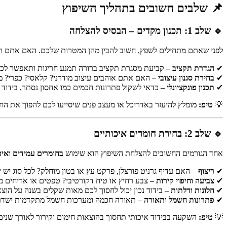
📌 שלבים חשובים בתהליך השיפוץ
🔹 שלב 1: תכנון מקדים – הבסיס להצלחה
לפני שאתם מתחילים לשפץ, חשוב להבין מהן המטרות שלכם. האם אתם רו
✔
הגדרת תקציב
– קביעת מסגרת תקציב ברורה תמנע חריגות ותאפשר לכם 
✔
בחירת סגנון עיצובי
– האם אתם אוהבים עיצוב מודרני? קלאסי? כפרי? מי
✔
תכנון פונקציונלי
– כדאי לשקול פתרונות חכמים כמו אחסון נסתר, בידוד
💡
טיפ:
מומלץ להיעזר באדריכל או מעצב פנים שיסייעו לכם להפוך את החז
🔹 שלב 2: בחירת חומרים איכותיים
אחד הגורמים החשובים להצלחת השיפוץ הוא שימוש
בחומרים עמידים ואיכ
✔
ריצוף
– האם עדיף גרניט פורצלן, פרקט עץ או בטון מוחלק? לכל סוג יש ית
✔
צביעה וחיפוי קירות
– צבע רחיץ או טיח דקורטיבי? טפטים או אריחים מ
✔
חלונות ודלתות
– בידוד נכון יכול לחסוך לכם מאות שקלים בשנה על הוצא
✔
פתרונות חשמל ותאורה
– תאורה חכמה ומערכות חשמל מתקדמות ישדרג
💡
טיפ:
השקעה בבידוד איכותי תחסוך בהוצאות חימום וקירור לאורך שנים