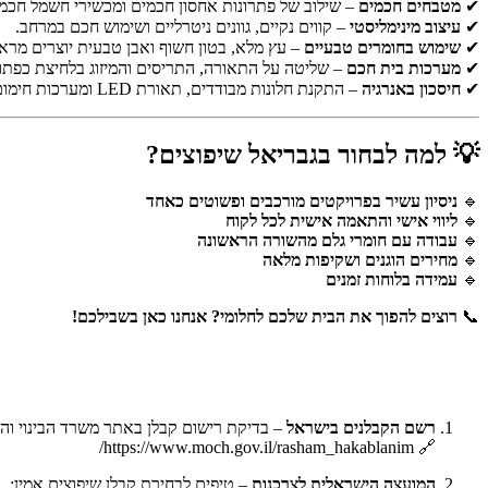
✔
מטבחים חכמים
– שילוב של פתרונות אחסון חכמים ומכשירי חשמל חכמי
✔
עיצוב מינימליסטי
– קווים נקיים, גוונים ניטרליים ושימוש חכם במרחב.
✔
שימוש בחומרים טבעיים
– עץ מלא, בטון חשוף ואבן טבעית יוצרים מראה
✔
מערכות בית חכם
– שליטה על התאורה, התריסים והמיזוג בלחיצת כפתו
✔
חיסכון באנרגיה
– התקנת חלונות מבודדים, תאורת LED ומערכות חימום חכמות.
💡 למה לבחור בגבריאל שיפוצים?
🔹
ניסיון עשיר בפרויקטים מורכבים ופשוטים כאחד
🔹
ליווי אישי והתאמה אישית לכל לקוח
🔹
עבודה עם חומרי גלם מהשורה הראשונה
🔹
מחירים הוגנים ושקיפות מלאה
🔹
עמידה בלוחות זמנים
📞
רוצים להפוך את הבית שלכם לחלומי? אנחנו כאן בשבילכם!
רשם הקבלנים בישראל
– בדיקת רישום קבלן באתר משרד הבינוי והש
https://www.moch.gov.il/rasham_hakablanim/
🔗
המועצה הישראלית לצרכנות
– טיפים לבחירת קבלן שיפוצים אמין: