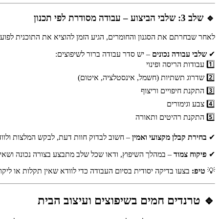
🔹 שלב 3: שלבי הביצוע – עבודה מסודרת לפי תכנון
לאחר שבחרתם את הסגנון והחומרים, הגיע הזמן להוציא את התוכנית לפועל
✔
שלבי עבודה נכונים
– יש סדר עבודה ברור לשיפוצים:
1️⃣ עבודות הריסה ופינוי
2️⃣ שדרוג תשתיות (חשמל, אינסטלציה, איטום)
3️⃣ התקנת חיפויים וריצוף
4️⃣ צבע וגימורים
5️⃣ התקנת רהיטים ותאורה
✔
בחירת קבלן מקצועי ואמין
– חשוב לבדוק חוות דעת, לבקש המלצות ולו
✔
פיקוח צמוד
– במהלך השיפוץ, ודאו שכל שלב מתבצע בצורה נכונה ושאין
💡
טיפ:
בצעו בדיקה יסודית בסיום העבודה כדי לוודא שאין תקלות או ליקוי
🔹 טרנדים חמים בשיפוצים ועיצוב הבית